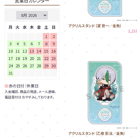
営業日カレンダー
アクリルスタンド（潔 世一／金魚）
月
火
水
木
金
土
日
1,2
1
2
3
4
5
6
7
8
9
10
11
12
13
14
15
16
17
18
19
20
21
22
23
24
25
26
27
28
29
30
31
■
赤の日付：休業日
入金確認、商品の発送、メール連絡、
電話受付は おやすみしております。
アクリルスタンド（乙夜 影汰／金魚）