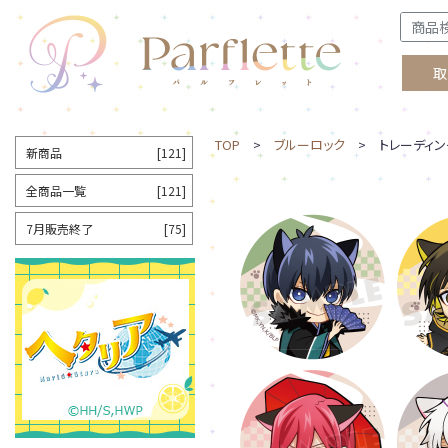
取
TOP
>
ブルーロック
> トレーディング
新商品
[121]
全商品一覧
[121]
7月販売終了
[75]