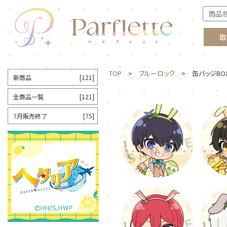
取
TOP
>
ブルーロック
> 缶バッジBOX
新商品
[121]
全商品一覧
[121]
7月販売終了
[75]