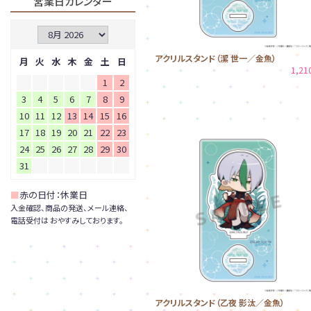
営業日カレンダー
アクリルスタンド（潔 世一／金魚）
月
火
水
木
金
土
日
1,2
1
2
3
4
5
6
7
8
9
10
11
12
13
14
15
16
17
18
19
20
21
22
23
24
25
26
27
28
29
30
31
■
赤の日付：休業日
入金確認、商品の発送、メール連絡、
電話受付は おやすみしております。
アクリルスタンド（乙夜 影汰／金魚）