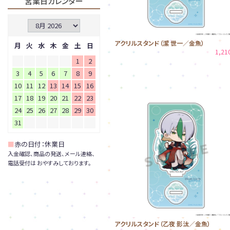
営業日カレンダー
アクリルスタンド（潔 世一／金魚）
月
火
水
木
金
土
日
1,2
1
2
3
4
5
6
7
8
9
10
11
12
13
14
15
16
17
18
19
20
21
22
23
24
25
26
27
28
29
30
31
■
赤の日付：休業日
入金確認、商品の発送、メール連絡、
電話受付は おやすみしております。
アクリルスタンド（乙夜 影汰／金魚）