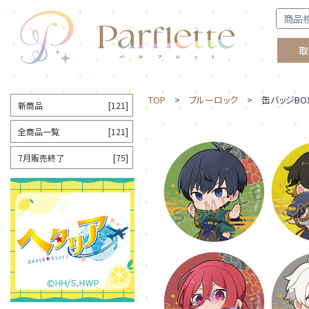
取
TOP
>
ブルーロック
> 缶バッジBOX
新商品
[121]
全商品一覧
[121]
7月販売終了
[75]