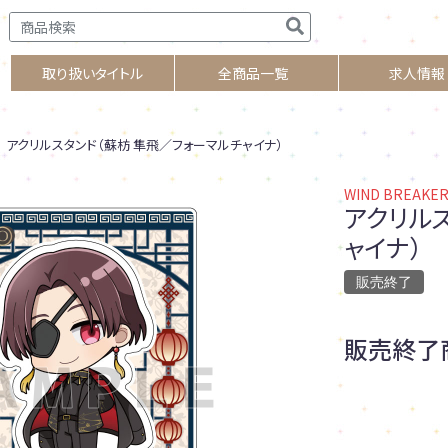
取り扱いタイトル
全商品一覧
求人情報
アクリルスタンド（蘇枋 隼飛／フォーマルチャイナ）
WIND BREAKE
アクリル
ャイナ）
販売終了
販売終了