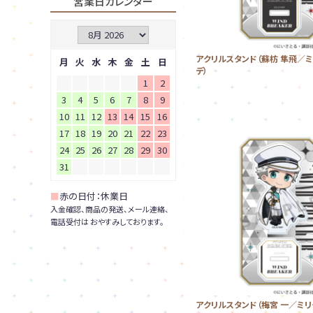
営業日カレンダー
アクリルスタンド（蘇枋 隼飛／
月
火
水
木
金
土
日
デ）
1
2
3
4
5
6
7
8
9
10
11
12
13
14
15
16
17
18
19
20
21
22
23
24
25
26
27
28
29
30
31
■
赤の日付：休業日
入金確認、商品の発送、メール連絡、
電話受付は おやすみしております。
アクリルスタンド（梅宮 一／ミリ