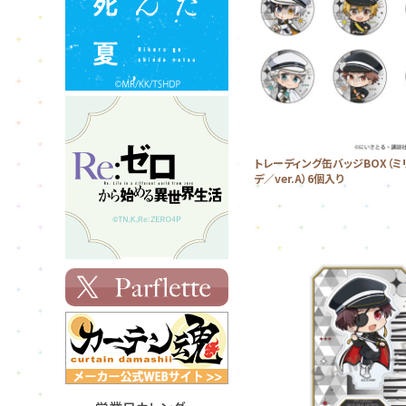
トレーディング缶バッジBOX（ミ
デ／ver.A）6個入り