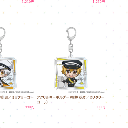
1,210円
1,210円
桜 遥／ミリタリーコー
アクリルキーホルダー（楡井 秋彦／ミリタリー
コーデ）
990円
990円