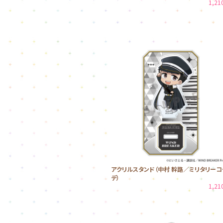
1,2
アクリルスタンド（中村 幹路／ミリタリーコ
デ）
1,2