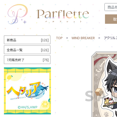
取
TOP
>
WIND BREAKER
> アクリルス
新商品
[121]
全商品一覧
[121]
7月販売終了
[75]