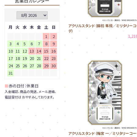
営業日カレンダー
アクリルスタンド（蘇枋 隼飛／ミリタリーコ
月
火
水
木
金
土
日
デ）
1
2
1,2
3
4
5
6
7
8
9
10
11
12
13
14
15
16
17
18
19
20
21
22
23
24
25
26
27
28
29
30
31
■
赤の日付：休業日
入金確認、商品の発送、メール連絡、
電話受付は おやすみしております。
アクリルスタンド（梅宮 一／ミリタリーコー