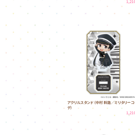
1,2
アクリルスタンド（中村 幹路／ミリタリーコ
デ）
1,2