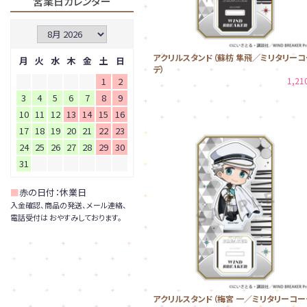
営業日カレンダー
アクリルスタンド（蘇枋 隼飛／ミリタリーコ
月
火
水
木
金
土
日
デ）
1
2
1,2
3
4
5
6
7
8
9
10
11
12
13
14
15
16
17
18
19
20
21
22
23
24
25
26
27
28
29
30
31
■
赤の日付：休業日
入金確認、商品の発送、メール連絡、
電話受付は おやすみしております。
アクリルスタンド（梅宮 一／ミリタリーコー