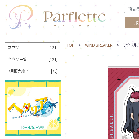
取
TOP
>
WIND BREAKER
> アクリルス
新商品
[121]
全商品一覧
[121]
7月販売終了
[75]