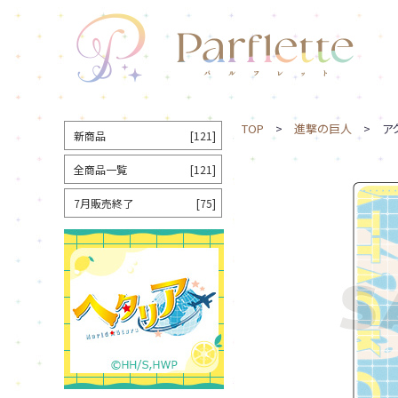
TOP
>
進撃の巨人
> アク
新商品
[121]
全商品一覧
[121]
7月販売終了
[75]