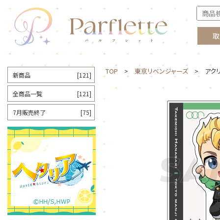
取
TOP
>
東京リベンジャーズ
> アクリ
新商品
[121]
全商品一覧
[121]
7月販売終了
[75]