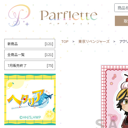
取
TOP
>
東京リベンジャーズ
> アクリ
新商品
[121]
全商品一覧
[121]
7月販売終了
[75]