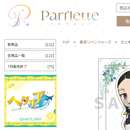
取
TOP
>
東京リベンジャーズ
> ミニキ
新商品
[121]
全商品一覧
[121]
7月販売終了
[75]