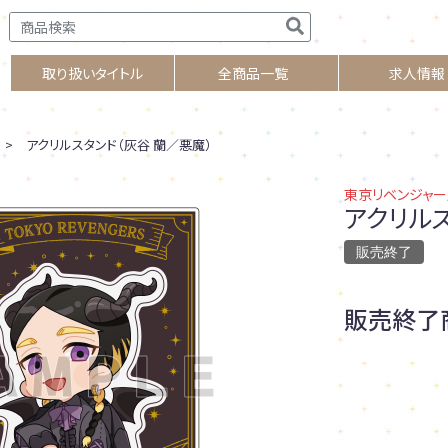
取り扱いタイトル
全商品一覧
求人情報
> アクリルスタンド（灰谷 蘭／悪魔）
東京リベンジャー
アクリル
販売終了
販売終了