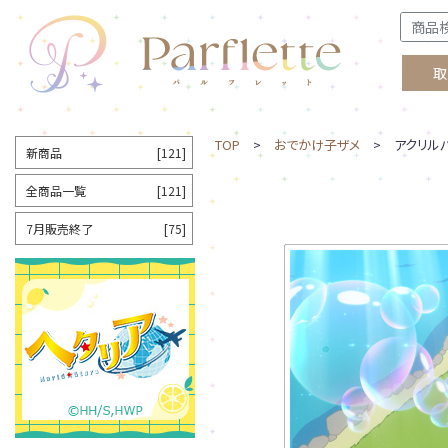
取
TOP
>
おでかけ子ザメ
> アクリルパ
新商品
[121]
全商品一覧
[121]
7月販売終了
[75]