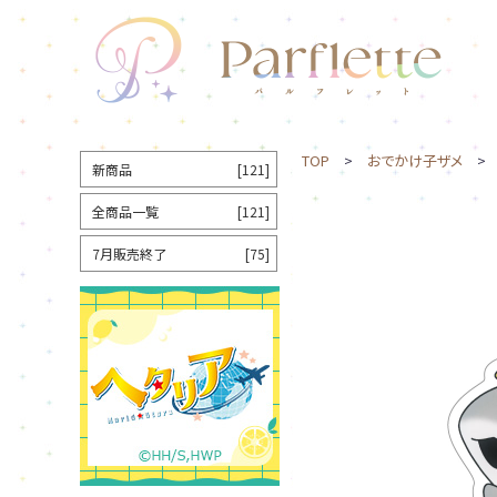
TOP
>
おでかけ子ザメ
> 
新商品
[121]
全商品一覧
[121]
7月販売終了
[75]