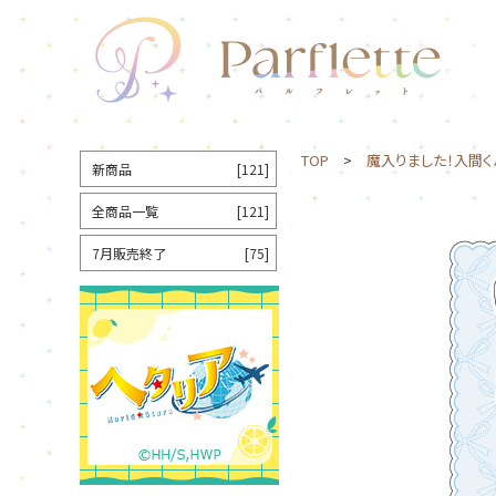
TOP
>
魔入りました！入間く
新商品
[121]
全商品一覧
[121]
7月販売終了
[75]