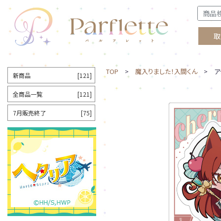
取
TOP
>
魔入りました！入間くん
> アク
新商品
[121]
全商品一覧
[121]
7月販売終了
[75]