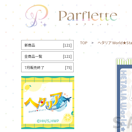
TOP
>
ヘタリア World★Sta
新商品
[121]
全商品一覧
[121]
7月販売終了
[75]