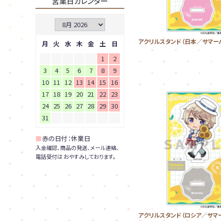
営業日カレンダー
アクリルスタンド（日本／サマー
月
火
水
木
金
土
日
1
2
3
4
5
6
7
8
9
10
11
12
13
14
15
16
17
18
19
20
21
22
23
24
25
26
27
28
29
30
31
■
赤の日付：休業日
入金確認、商品の発送、メール連絡、
電話受付は おやすみしております。
アクリルスタンド（ロシア／サマ