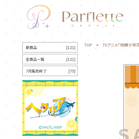
TOP
>
TVアニメ「地縛少年
新商品
[121]
全商品一覧
[121]
7月販売終了
[75]