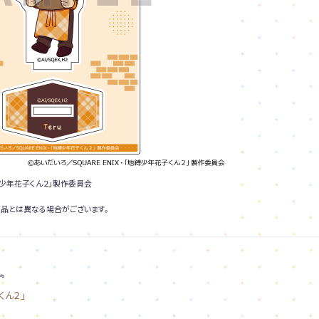
地縛少年花子くん２」製作委員会
品とは異なる場合がございます。
。
くん２」