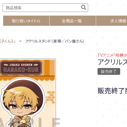
取り扱いタイトル
全商品一覧
求人情報
花子くん２」
> アクリルスタンド（源 輝／パン屋さん）
TVアニメ「地縛
アクリル
販売終了
販売終了