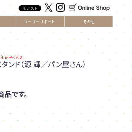
ユーザーサポート
その他
少年花子くん２」
スタンド（源 輝／パン屋さん）
商品です。