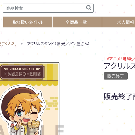
取り扱いタイトル
全商品一覧
求人情報
花子くん２」
> アクリルスタンド（源 光／パン屋さん）
TVアニメ「地縛
アクリル
販売終了
販売終了