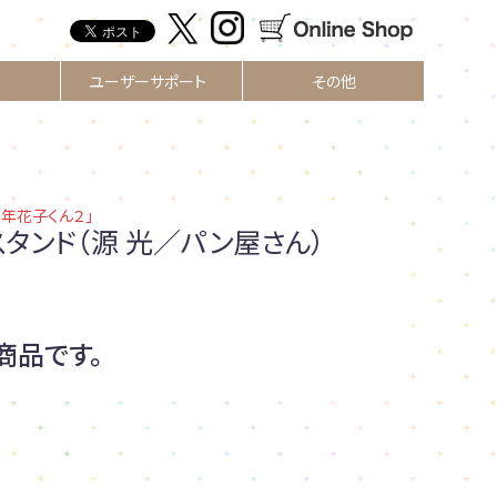
ユーザーサポート
その他
少年花子くん２」
スタンド（源 光／パン屋さん）
商品です。