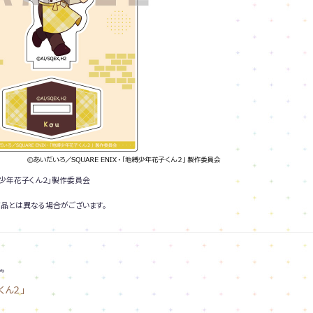
地縛少年花子くん２」製作委員会
品とは異なる場合がございます。
。
くん２」