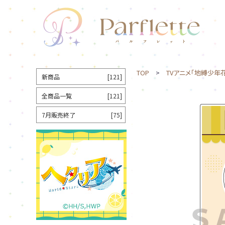
TOP
>
TVアニメ「地縛少年
新商品
[121]
全商品一覧
[121]
7月販売終了
[75]