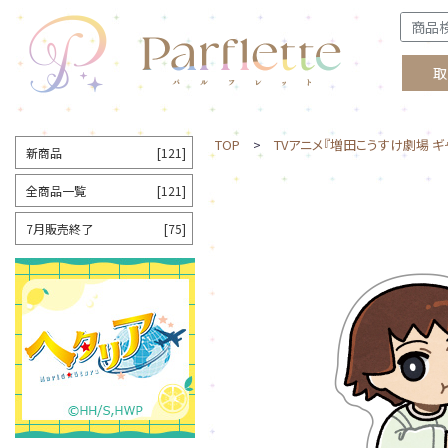
取
TOP
>
TVアニメ『増田こうすけ劇場 ギ
新商品
[121]
全商品一覧
[121]
7月販売終了
[75]