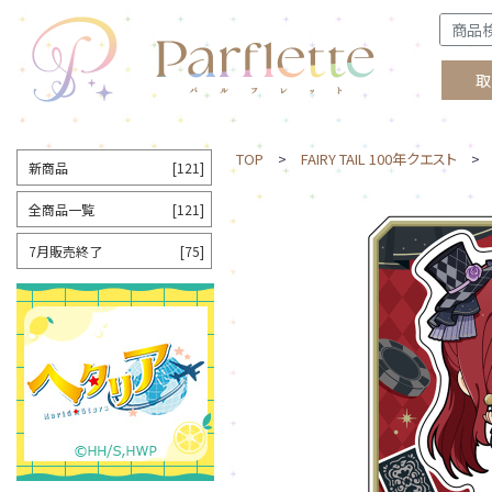
取
TOP
>
FAIRY TAIL 100年クエスト
> 
新商品
[121]
全商品一覧
[121]
7月販売終了
[75]