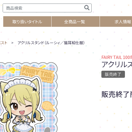
取り扱いタイトル
全商品一覧
求人情報
クエスト
> アクリルスタンド（ルーシィ／猫耳給仕服）
FAIRY TAIL 1
アクリル
販売終了
販売終了