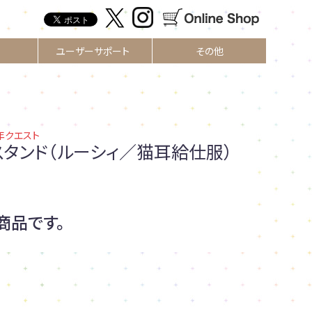
ユーザーサポート
その他
00年クエスト
スタンド（ルーシィ／猫耳給仕服）
商品です。