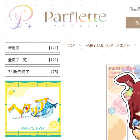
取
TOP
>
FAIRY TAIL 100年クエスト
> 
新商品
[121]
全商品一覧
[121]
7月販売終了
[75]