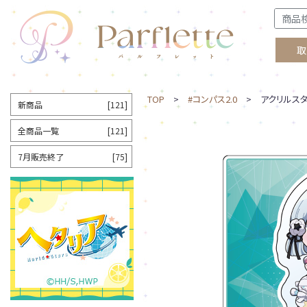
取
TOP
>
#コンパス2.0
> アクリルスタ
新商品
[121]
全商品一覧
[121]
7月販売終了
[75]