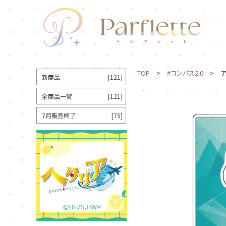
TOP
>
#コンパス2.0
> ア
新商品
[121]
全商品一覧
[121]
7月販売終了
[75]