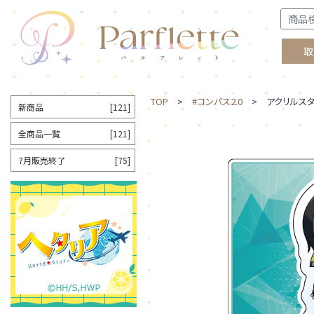
取
TOP
>
#コンパス2.0
> アクリルスタ
新商品
[121]
全商品一覧
[121]
7月販売終了
[75]