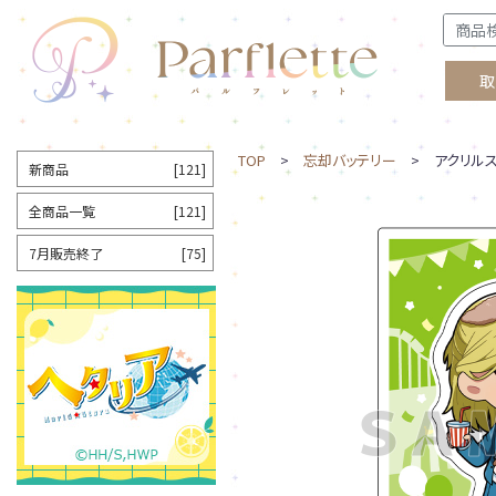
取
TOP
>
忘却バッテリー
> アクリルス
新商品
[121]
全商品一覧
[121]
7月販売終了
[75]