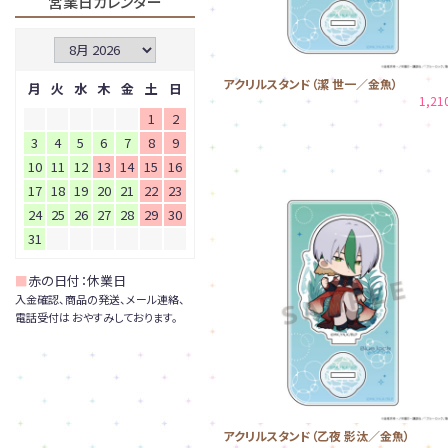
営業日カレンダー
アクリルスタンド（潔 世一／金魚）
月
火
水
木
金
土
日
1,2
1
2
3
4
5
6
7
8
9
10
11
12
13
14
15
16
17
18
19
20
21
22
23
24
25
26
27
28
29
30
31
■
赤の日付：休業日
入金確認、商品の発送、メール連絡、
電話受付は おやすみしております。
アクリルスタンド（乙夜 影汰／金魚）