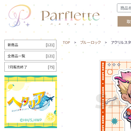
取
TOP
>
ブルーロック
> アクリルスタ
新商品
[121]
全商品一覧
[121]
7月販売終了
[75]