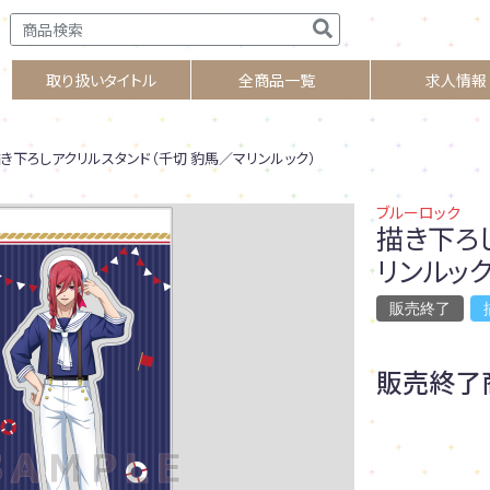
取り扱いタイトル
全商品一覧
求人情報
き下ろしアクリルスタンド（千切 豹馬／マリンルック）
ブルーロック
描き下ろ
リンルック
販売終了
販売終了