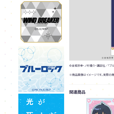
©金城宗幸・ノ村優介・講談社／「ブ
※商品画像はイメージです。実際の商
関連商品