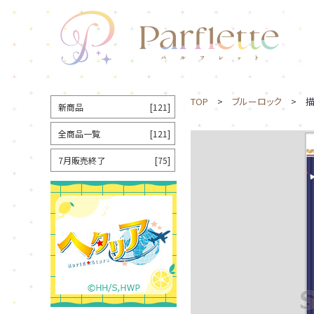
TOP
>
ブルーロック
> 描
新商品
[121]
全商品一覧
[121]
7月販売終了
[75]