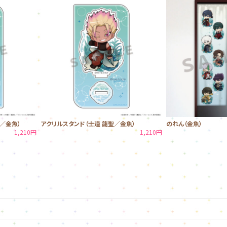
／金魚）
アクリルスタンド（士道 龍聖／金魚）
のれん（金魚）
1,210円
1,210円