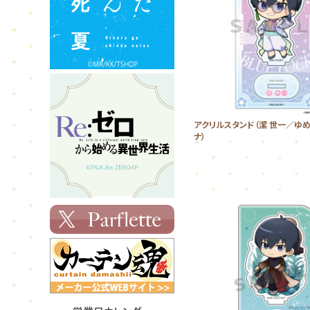
アクリルスタンド（潔 世一／ゆ
ナ）