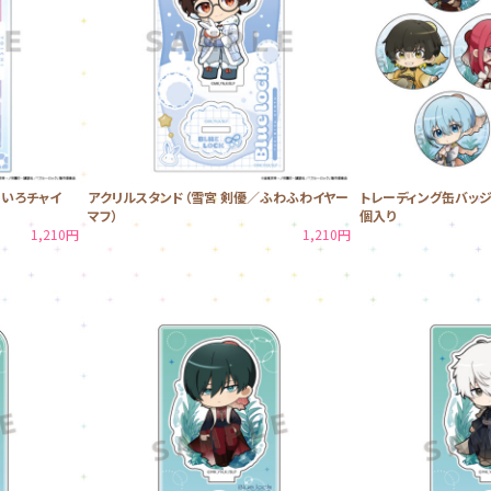
めいろチャイ
アクリルスタンド（雪宮 剣優／ふわふわイヤー
トレーディング缶バッジB
マフ）
個入り
1,210円
1,210円