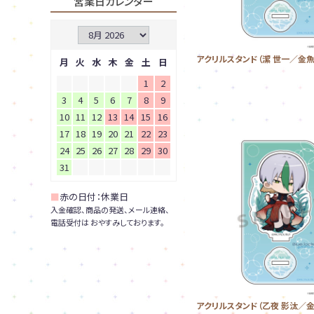
営業日カレンダー
アクリルスタンド（潔 世一／金魚
月
火
水
木
金
土
日
1
2
3
4
5
6
7
8
9
10
11
12
13
14
15
16
17
18
19
20
21
22
23
24
25
26
27
28
29
30
31
■
赤の日付：休業日
入金確認、商品の発送、メール連絡、
電話受付は おやすみしております。
アクリルスタンド（乙夜 影汰／金