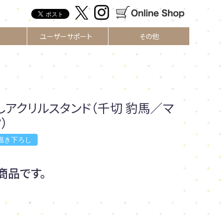
ユーザーサポート
その他
しアクリルスタンド（千切 豹馬／マ
）
描き下ろし
商品です。