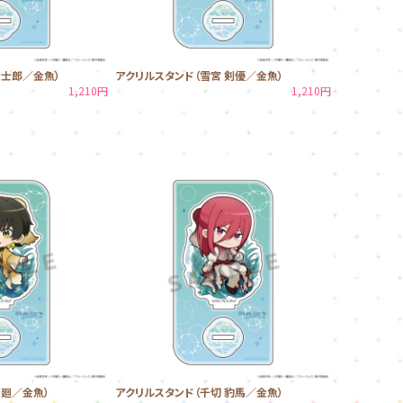
誠士郎／金魚）
アクリルスタンド（雪宮 剣優／金魚）
1,210円
1,210円
 廻／金魚）
アクリルスタンド（千切 豹馬／金魚）