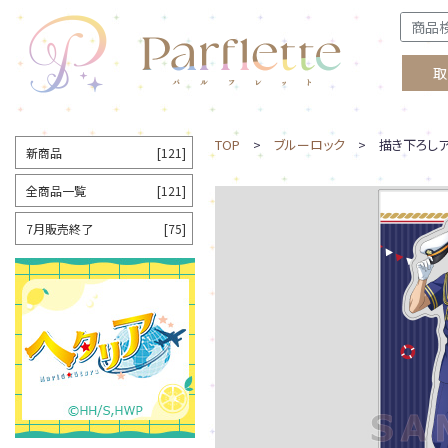
取
TOP
>
ブルーロック
> 描き下ろしア
新商品
[121]
全商品一覧
[121]
7月販売終了
[75]