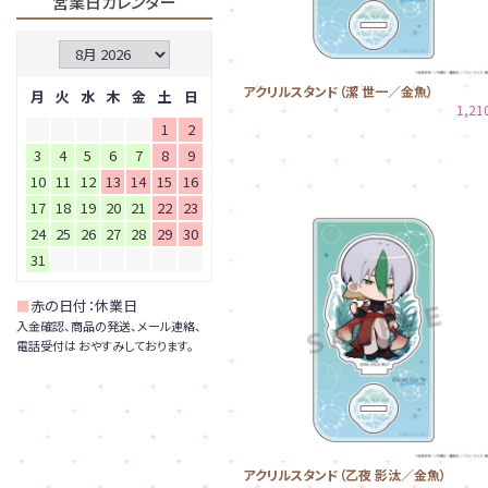
営業日カレンダー
アクリルスタンド（潔 世一／金魚）
月
火
水
木
金
土
日
1,2
1
2
3
4
5
6
7
8
9
10
11
12
13
14
15
16
17
18
19
20
21
22
23
24
25
26
27
28
29
30
31
■
赤の日付：休業日
入金確認、商品の発送、メール連絡、
電話受付は おやすみしております。
アクリルスタンド（乙夜 影汰／金魚）