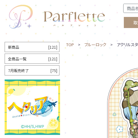
取
TOP
>
ブルーロック
> アクリルスタ
新商品
[121]
全商品一覧
[121]
7月販売終了
[75]