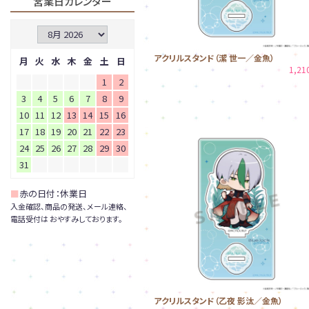
営業日カレンダー
アクリルスタンド（潔 世一／金魚）
月
火
水
木
金
土
日
1,2
1
2
3
4
5
6
7
8
9
10
11
12
13
14
15
16
17
18
19
20
21
22
23
24
25
26
27
28
29
30
31
■
赤の日付：休業日
入金確認、商品の発送、メール連絡、
電話受付は おやすみしております。
アクリルスタンド（乙夜 影汰／金魚）