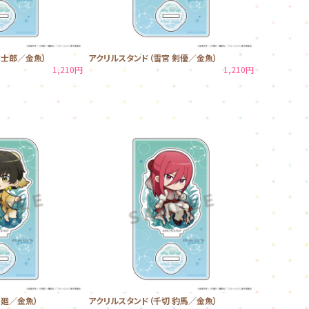
誠士郎／金魚）
アクリルスタンド（雪宮 剣優／金魚）
1,210円
1,210円
 廻／金魚）
アクリルスタンド（千切 豹馬／金魚）