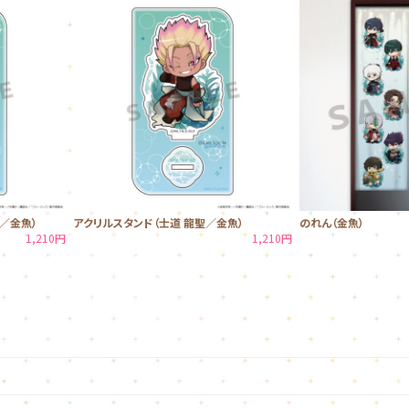
／金魚）
アクリルスタンド（士道 龍聖／金魚）
のれん（金魚）
1,210円
1,210円