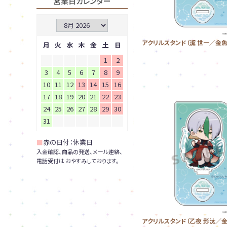
営業日カレンダー
アクリルスタンド（潔 世一／金魚
月
火
水
木
金
土
日
1
2
3
4
5
6
7
8
9
10
11
12
13
14
15
16
17
18
19
20
21
22
23
24
25
26
27
28
29
30
31
■
赤の日付：休業日
入金確認、商品の発送、メール連絡、
電話受付は おやすみしております。
アクリルスタンド（乙夜 影汰／金