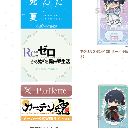
アクリルスタンド（潔 世一／ゆ
ナ）