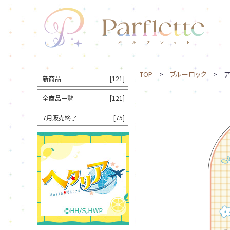
TOP
>
ブルーロック
> ア
新商品
[121]
全商品一覧
[121]
7月販売終了
[75]