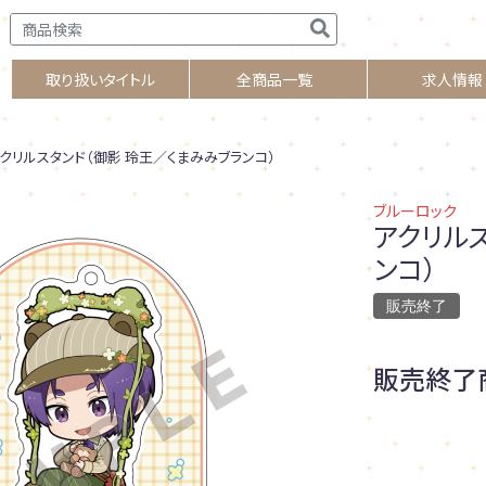
取り扱いタイトル
全商品一覧
求人情報
クリルスタンド（御影 玲王／くまみみブランコ）
ブルーロック
アクリル
ンコ）
販売終了
販売終了