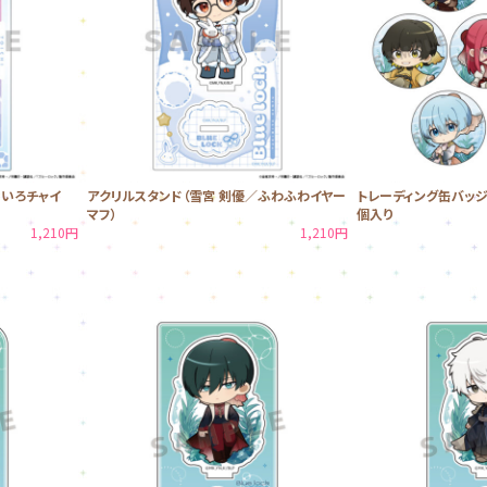
めいろチャイ
アクリルスタンド（雪宮 剣優／ふわふわイヤー
トレーディング缶バッジB
マフ）
個入り
1,210円
1,210円