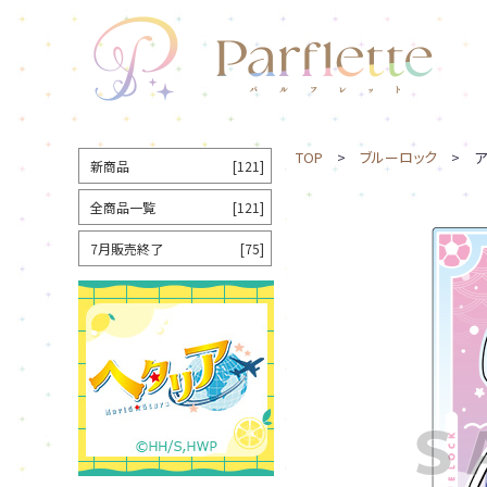
TOP
>
ブルーロック
> ア
新商品
[121]
全商品一覧
[121]
7月販売終了
[75]