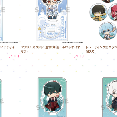
めいろチャイ
アクリルスタンド（雪宮 剣優／ふわふわイヤー
トレーディング缶バッジB
マフ）
個入り
1,210円
1,210円