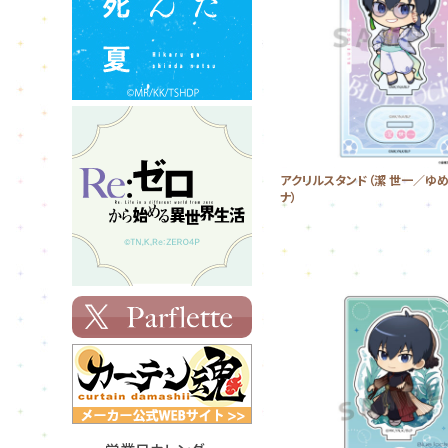
アクリルスタンド（潔 世一／ゆ
ナ）