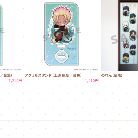
／金魚）
アクリルスタンド（士道 龍聖／金魚）
のれん（金魚）
1,210円
1,210円