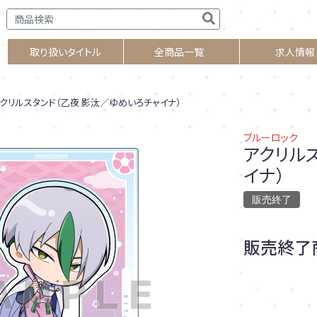
取り扱いタイトル
全商品一覧
求人情報
クリルスタンド（乙夜 影汰／ゆめいろチャイナ）
ブルーロック
アクリル
イナ）
販売終了
販売終了