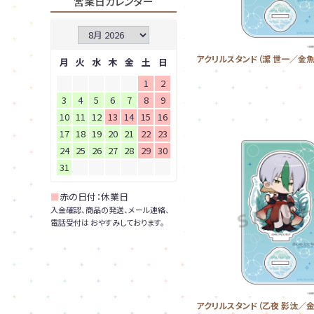
営業日カレンダー
アクリルスタンド（潔 世一／金魚
月
火
水
木
金
土
日
1
2
3
4
5
6
7
8
9
10
11
12
13
14
15
16
17
18
19
20
21
22
23
24
25
26
27
28
29
30
31
■
赤の日付：休業日
入金確認、商品の発送、メール連絡、
電話受付は おやすみしております。
アクリルスタンド（乙夜 影汰／金