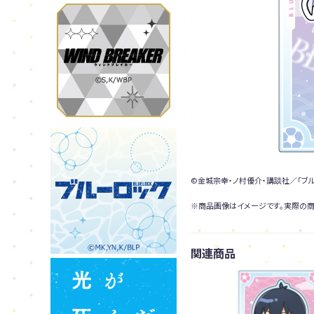
©金城宗幸・ノ村優介・講談社／「ブ
※商品画像はイメージです。実際の商
関連商品