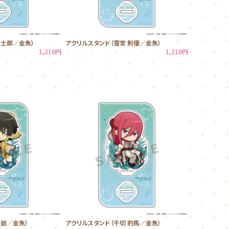
誠士郎／金魚）
アクリルスタンド（雪宮 剣優／金魚）
1,210円
1,210円
 廻／金魚）
アクリルスタンド（千切 豹馬／金魚）