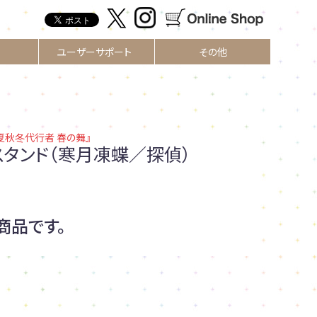
ユーザーサポート
その他
夏秋冬代行者 春の舞』
スタンド（寒月凍蝶／探偵）
商品です。