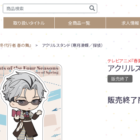
取り扱いタイトル
全商品一覧
求人情報
冬代行者 春の舞』
> アクリルスタンド（寒月凍蝶／探偵）
テレビアニメ『春
アクリル
販売終了
販売終了