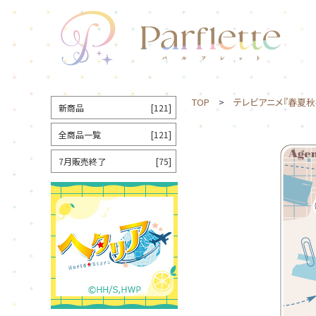
TOP
>
テレビアニメ『春夏秋
新商品
[121]
全商品一覧
[121]
7月販売終了
[75]