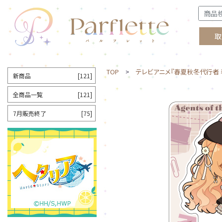
取
TOP
>
テレビアニメ『春夏秋冬代行者 
新商品
[121]
全商品一覧
[121]
7月販売終了
[75]